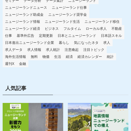
セミナー
データ分析
データ集計
ニュージーランド
ニュージーランドニュース
ニュージーランド仕事
ニュージーランド助成金
ニュージーランド奨学金
ニュージーランド情報
ニュージーランド生活
ニュージーランド移住
ニュージーランド経済
ビジネス
フルタイム
ローカル求人
不動産
仕事
基準外広告
定期更新
日本とニュージーランド
日本語スキル
日本進出ニュージーランド企業
暮らし
気になったネタ
求人
求人データ
求人情報
求人統計
注意喚起
注目トピック
海外生活情報
無料
物価
生活
経済
経済カレンダー
統計
週刊X
金融
人気記事
経済・金融
暮らし