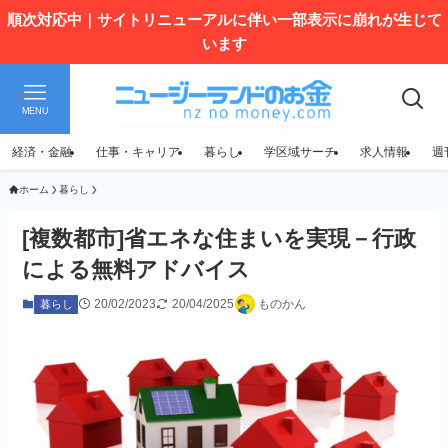
順次対応中｜サイトリニューアルに伴い一部表示に崩れが生じて
います
MENU
経済・金融
仕事・キャリア
暮らし
学区域サーチ
求人情報
週
ホーム
暮らし
[複数都市]省エネな住まいを実現－行政
による無料アドバイス
20/02/2023
20/04/2025
ものかん
暮らし