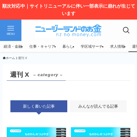
順次対応中｜サイトリニューアルに伴い一部表示に崩れが生じて
います
MENU
経済・金融
仕事・キャリア
暮らし
学区域サーチ
求人情報
週
ホーム
週刊 X
週刊 X
– category –
新しく書いた記事
みんなが読んでる記事