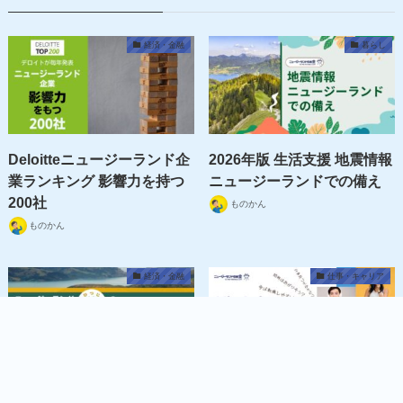
経済・金融
暮らし
Deloitteニュージーランド企
2026年版 生活支援 地震情報
業ランキング 影響力を持つ
ニュージーランドでの備え
200社
ものかん
ものかん
経済・金融
仕事・キャリア
MENU
羊の国じゃなくなってる件
NZで年収が15万ドルを超え