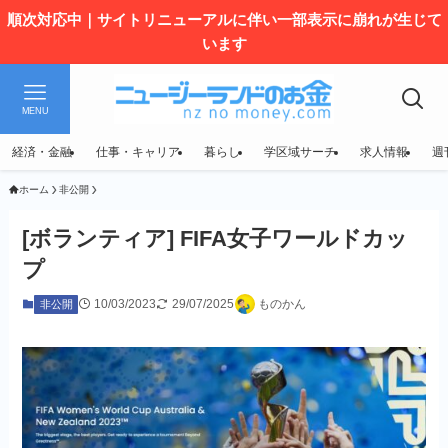
順次対応中｜サイトリニューアルに伴い一部表示に崩れが生じて
います
MENU
経済・金融
仕事・キャリア
暮らし
学区域サーチ
求人情報
週
ホーム
非公開
[ボランティア] FIFA女子ワールドカッ
プ
10/03/2023
29/07/2025
ものかん
非公開