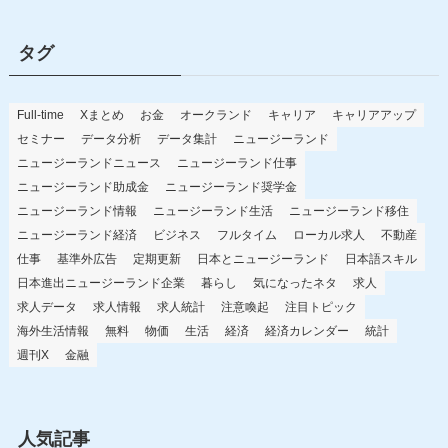
ゴ
リ
タグ
ー
Full-time
Xまとめ
お金
オークランド
キャリア
キャリアアップ
セミナー
データ分析
データ集計
ニュージーランド
ニュージーランドニュース
ニュージーランド仕事
ニュージーランド助成金
ニュージーランド奨学金
ニュージーランド情報
ニュージーランド生活
ニュージーランド移住
ニュージーランド経済
ビジネス
フルタイム
ローカル求人
不動産
仕事
基準外広告
定期更新
日本とニュージーランド
日本語スキル
日本進出ニュージーランド企業
暮らし
気になったネタ
求人
求人データ
求人情報
求人統計
注意喚起
注目トピック
海外生活情報
無料
物価
生活
経済
経済カレンダー
統計
週刊X
金融
人気記事