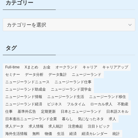
カテゴリー
カ
テ
ゴ
リ
タグ
ー
Full-time
Xまとめ
お金
オークランド
キャリア
キャリアアップ
セミナー
データ分析
データ集計
ニュージーランド
ニュージーランドニュース
ニュージーランド仕事
ニュージーランド助成金
ニュージーランド奨学金
ニュージーランド情報
ニュージーランド生活
ニュージーランド移住
ニュージーランド経済
ビジネス
フルタイム
ローカル求人
不動産
仕事
基準外広告
定期更新
日本とニュージーランド
日本語スキル
日本進出ニュージーランド企業
暮らし
気になったネタ
求人
求人データ
求人情報
求人統計
注意喚起
注目トピック
海外生活情報
無料
物価
生活
経済
経済カレンダー
統計