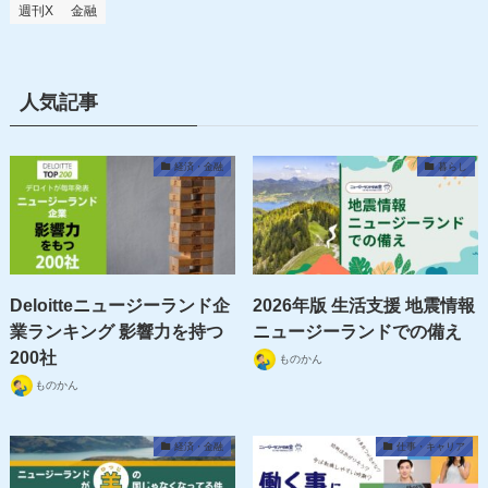
週刊X
金融
人気記事
経済・金融
暮らし
Deloitteニュージーランド企
2026年版 生活支援 地震情報
業ランキング 影響力を持つ
ニュージーランドでの備え
200社
ものかん
ものかん
経済・金融
仕事・キャリア