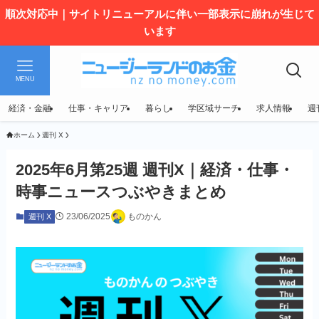
順次対応中｜サイトリニューアルに伴い一部表示に崩れが生じて
います
MENU
経済・金融
仕事・キャリア
暮らし
学区域サーチ
求人情報
週
ホーム
週刊 X
2025年6月第25週 週刊X｜経済・仕事・
時事ニュースつぶやきまとめ
23/06/2025
ものかん
週刊 X