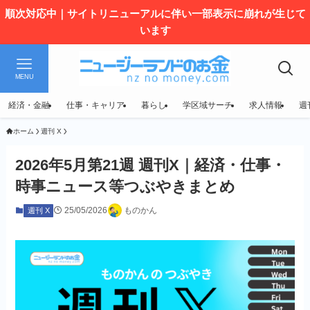
順次対応中｜サイトリニューアルに伴い一部表示に崩れが生じて
います
MENU
経済・金融
仕事・キャリア
暮らし
学区域サーチ
求人情報
週
ホーム
週刊 X
2026年5月第21週 週刊X｜経済・仕事・
時事ニュース等つぶやきまとめ
25/05/2026
ものかん
週刊 X