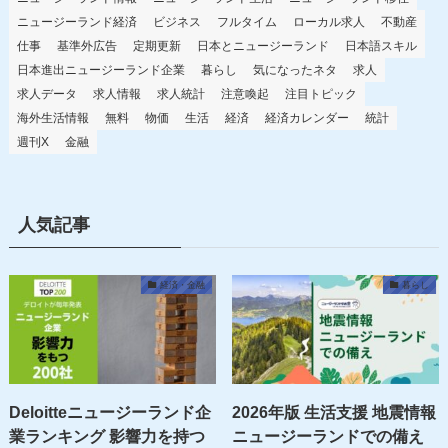
ニュージーランド経済
ビジネス
フルタイム
ローカル求人
不動産
仕事
基準外広告
定期更新
日本とニュージーランド
日本語スキル
日本進出ニュージーランド企業
暮らし
気になったネタ
求人
求人データ
求人情報
求人統計
注意喚起
注目トピック
海外生活情報
無料
物価
生活
経済
経済カレンダー
統計
週刊X
金融
人気記事
経済・金融
暮らし
Deloitteニュージーランド企
2026年版 生活支援 地震情報
業ランキング 影響力を持つ
ニュージーランドでの備え