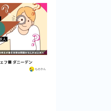
ェフ■ ダニーデン
ものかん