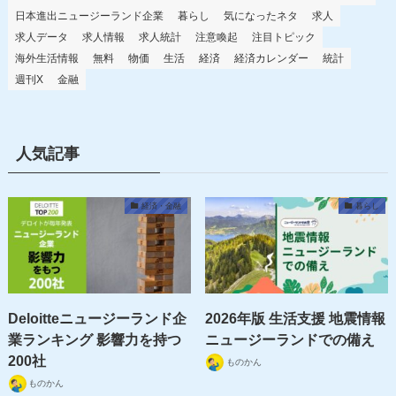
日本進出ニュージーランド企業
暮らし
気になったネタ
求人
求人データ
求人情報
求人統計
注意喚起
注目トピック
海外生活情報
無料
物価
生活
経済
経済カレンダー
統計
週刊X
金融
人気記事
経済・金融
暮らし
Deloitteニュージーランド企
2026年版 生活支援 地震情報
業ランキング 影響力を持つ
ニュージーランドでの備え
200社
ものかん
ものかん