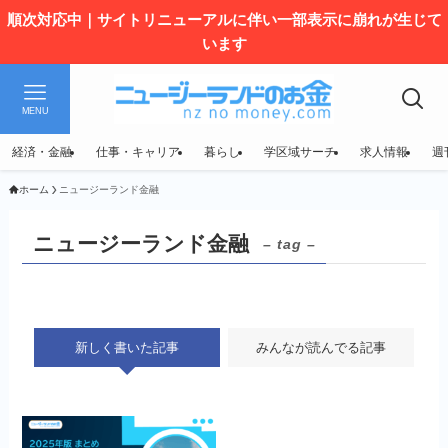
順次対応中｜サイトリニューアルに伴い一部表示に崩れが生じて
います
MENU
経済・金融
仕事・キャリア
暮らし
学区域サーチ
求人情報
週
ホーム
ニュージーランド金融
ニュージーランド金融
– tag –
新しく書いた記事
みんなが読んでる記事