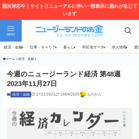
順次対応中｜サイトリニューアルに伴い一部表示に崩れが生じて
います
MENU
経済・金融
仕事・キャリア
暮らし
学区域サーチ
求人情報
週
ホーム
経済・金融
今週のニュージーランド経済 第48週
2023年11月27日
27/11/2023
16/04/2025
ものかん
経済・金融