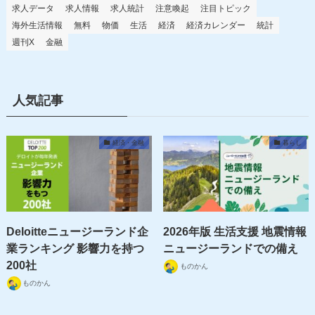
求人データ
求人情報
求人統計
注意喚起
注目トピック
海外生活情報
無料
物価
生活
経済
経済カレンダー
統計
週刊X
金融
人気記事
経済・金融
暮らし
Deloitteニュージーランド企
2026年版 生活支援 地震情報
業ランキング 影響力を持つ
ニュージーランドでの備え
200社
ものかん
ものかん