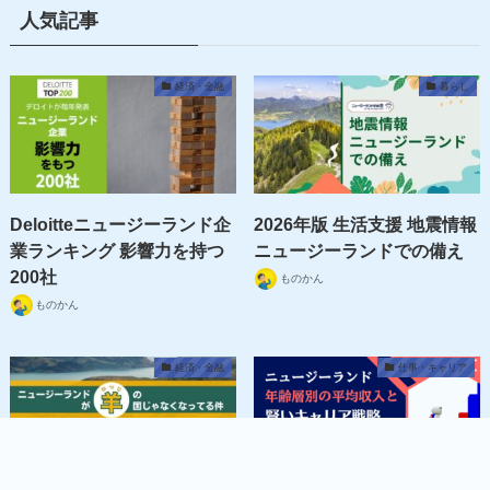
人気記事
経済・金融
暮らし
Deloitteニュージーランド企
2026年版 生活支援 地震情報
業ランキング 影響力を持つ
ニュージーランドでの備え
200社
ものかん
ものかん
経済・金融
仕事・キャリア
MENU