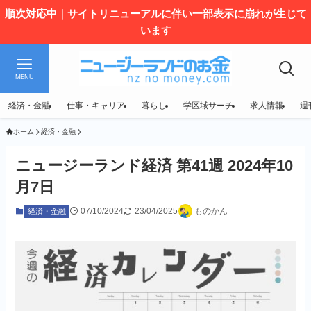
順次対応中｜サイトリニューアルに伴い一部表示に崩れが生じて
います
MENU
経済・金融
仕事・キャリア
暮らし
学区域サーチ
求人情報
週
ホーム
経済・金融
ニュージーランド経済 第41週 2024年10
月7日
07/10/2024
23/04/2025
ものかん
経済・金融