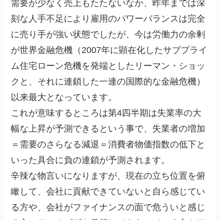
需要が少なく売上もたたないなか、昨年までは深
刻な人手不足により雇用のパワーバランスは完全
に売り手が強い状態でしたが、今は労働力の余剰
が世界金融危機（2007年に顕在化したサブプライ
ム住宅ローン危機を発端としたリーマン・ショッ
クと、それに連鎖した一連の国際的な金融危機）
以来最大となっています。
これが意味するところは第4四半期は失業率の大
幅な上昇が予測できるという事で、失業者の増加
＝需要のさらなる減退＝消費者物価指数の低下と
いった具合に負の連鎖が予測されます。
辛辣な物言いになりますが、現在の立ち位置を俯
瞰して、会社に貢献できていないと自ら感じてい
る方や、会社がファイナンスの面で危ういと感じ