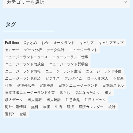
テ
ゴ
リ
タグ
ー
Full-time
Xまとめ
お金
オークランド
キャリア
キャリアアップ
セミナー
データ分析
データ集計
ニュージーランド
ニュージーランドニュース
ニュージーランド仕事
ニュージーランド助成金
ニュージーランド奨学金
ニュージーランド情報
ニュージーランド生活
ニュージーランド移住
ニュージーランド経済
ビジネス
フルタイム
ローカル求人
不動産
仕事
基準外広告
定期更新
日本とニュージーランド
日本語スキル
日本進出ニュージーランド企業
暮らし
気になったネタ
求人
求人データ
求人情報
求人統計
注意喚起
注目トピック
海外生活情報
無料
物価
生活
経済
経済カレンダー
統計
週刊X
金融