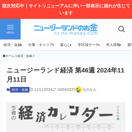
順次対応中｜サイトリニューアルに伴い一部表示に崩れが生じて
います
MENU
経済・金融
仕事・キャリア
暮らし
学区域サーチ
求人情報
週
ホーム
経済・金融
ニュージーランド経済 第46週 2024年11
月11日
11/11/2024
16/04/2025
ものかん
経済・金融