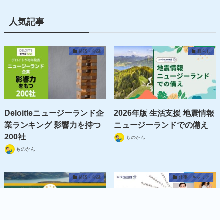
人気記事
経済・金融
暮らし
Deloitteニュージーランド企
2026年版 生活支援 地震情報
業ランキング 影響力を持つ
ニュージーランドでの備え
200社
ものかん
ものかん
経済・金融
仕事・キャリア
MENU