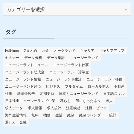
カ
テ
ゴ
リ
タグ
ー
Full-time
Xまとめ
お金
オークランド
キャリア
キャリアアップ
セミナー
データ分析
データ集計
ニュージーランド
ニュージーランドニュース
ニュージーランド仕事
ニュージーランド助成金
ニュージーランド奨学金
ニュージーランド情報
ニュージーランド生活
ニュージーランド移住
ニュージーランド経済
ビジネス
フルタイム
ローカル求人
不動産
仕事
基準外広告
定期更新
日本とニュージーランド
日本語スキル
日本進出ニュージーランド企業
暮らし
気になったネタ
求人
求人データ
求人情報
求人統計
注意喚起
注目トピック
海外生活情報
無料
物価
生活
経済
経済カレンダー
統計
週刊X
金融