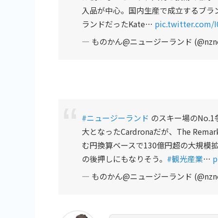
入品が中心。国内生産で成立するブラ
ランドだったKate…
pic.twitter.com
— ものかん@ニュージーランド (@nzno
#ニュージーランド
のスキー場のNo.1
大となったCardronaだが、The Rem
む円換算ベースで130億円超の大規模
の後押しにもなりそう。
#観光産業
…
p
— ものかん@ニュージーランド (@nzno