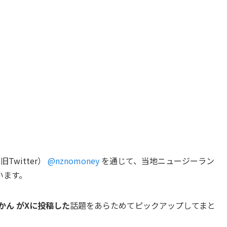
witter）
@nznomoney
を通じて、当地ニュージーラン
います。
かん が
Xに投稿した
話題をあらためてピックアップしてまと