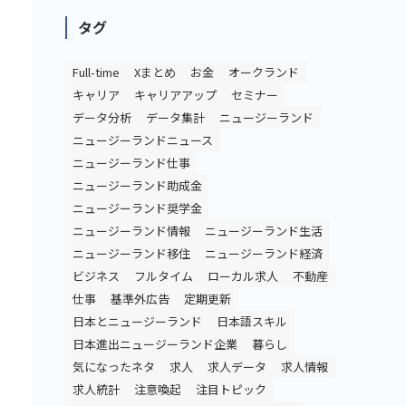
タグ
Full-time
Xまとめ
お金
オークランド
キャリア
キャリアアップ
セミナー
データ分析
データ集計
ニュージーランド
ニュージーランドニュース
ニュージーランド仕事
ニュージーランド助成金
ニュージーランド奨学金
ニュージーランド情報
ニュージーランド生活
ニュージーランド移住
ニュージーランド経済
ビジネス
フルタイム
ローカル求人
不動産
仕事
基準外広告
定期更新
日本とニュージーランド
日本語スキル
日本進出ニュージーランド企業
暮らし
気になったネタ
求人
求人データ
求人情報
求人統計
注意喚起
注目トピック