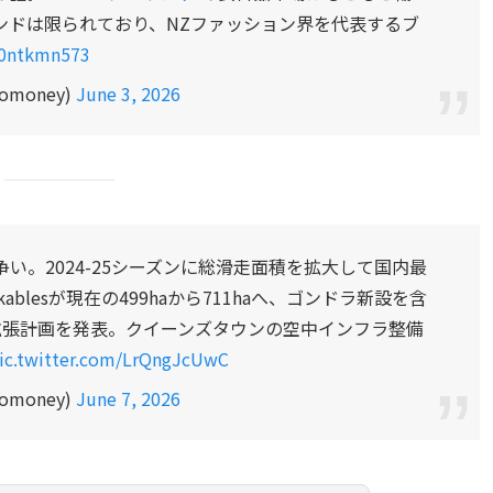
ンドは限られており、NZファッション界を代表するブ
/I0ntkmn573
money)
June 3, 2026
争い。2024-25シーズンに総滑走面積を拡大して国内最
arkablesが現在の499haから711haへ、ゴンドラ新設を含
拡張計画を発表。クイーンズタウンの空中インフラ整備
ic.twitter.com/LrQngJcUwC
money)
June 7, 2026