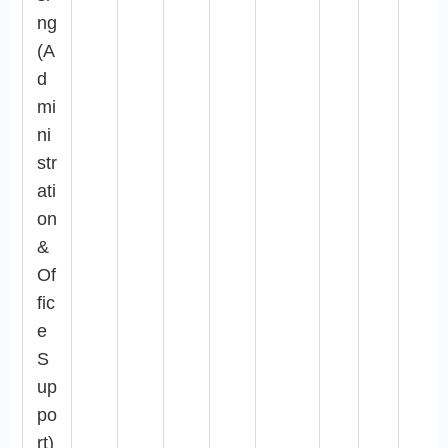
ng
(A
d
mi
ni
str
ati
on
&
Of
fic
e
S
up
po
rt)