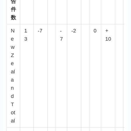
告
件
数
N
1
-7
-
-2
0
+
0
e
3
7
10
w
Z
e
al
a
n
d
T
ot
al