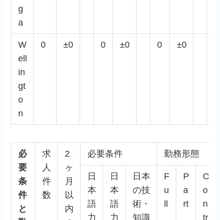
g
a
W
0
±0
0
±0
0
±0
0
ell
in
gt
o
n
必
求
2
必要条件
勤務形態
要
人
ヶ
日
日
日本
F
P
C
条
件
月
本
本
の技
u
a
o
件
数
以
語
語
術・
ll
rt
n
と
内
力
力
知識
tr