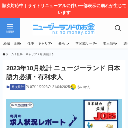
順次対応中｜サイトリニューアルに伴い一部表示に崩れが生じて
います
MENU
経済・金融
仕事・キャリア
暮らし
学区域サーチ
求人情報
週
ホーム
仕事・キャリア
月次統計
2023年10月統計 ニュージーランド 日本
語力必須・有利求人
07/11/2023
21/04/2025
ものかん
月次統計