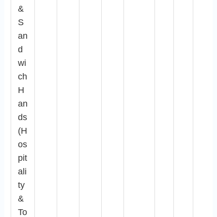
&
S
an
d
wi
ch
H
an
ds
(H
os
pit
ali
ty
&
To