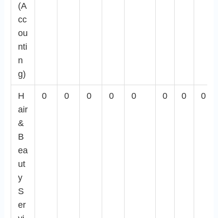
(A
cc
ou
nti
n
g)
H
0
0
0
0
0
0
0
0
air
&
B
ea
ut
y
S
er