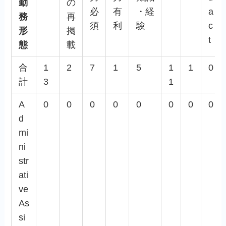
勤
の
必
有
・経
a
務
再
須
利
験
c
形
掲
t
態
載
合
1
2
7
1
5
1
1
0
計
3
1
A
0
0
0
0
0
0
0
0
d
mi
ni
str
ati
ve
As
si