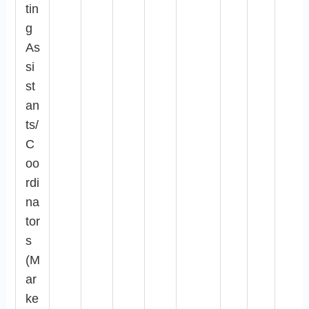
tin
g
As
si
st
an
ts/
C
oo
rdi
na
tor
s
(M
ar
ke