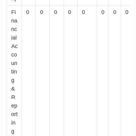
Fi
0
0
0
0
0
0
0
0
na
nc
ial
Ac
co
un
tin
g
&
R
ep
ort
in
g