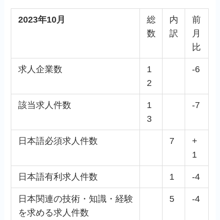
2023年10月
総
内
前
数
訳
月
比
求人企業数
1
-6
2
該当求人件数
1
-7
3
日本語必須求人件数
7
+
1
日本語有利求人件数
1
-4
日本関連の技術・知識・経験
5
-4
を求める求人件数