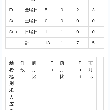
Fri
金曜日
5
0
2
3
Sat
土曜日
0
0
0
0
Sun
日曜日
1
1
0
0
計
13
1
7
5
勤
件
前
F
前
P
前
務
数
月
u
月
a
月
o
地
比
ll
比
rt
比
n
別
tr
求
a
人
c
広
t