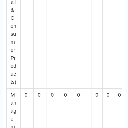
ail
&
C
on
su
m
er
Pr
od
uc
ts)
M
0
0
0
0
0
0
0
0
an
ag
e
m