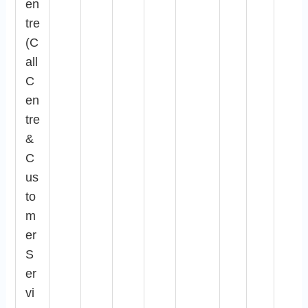
en
tre
(C
all
C
en
tre
&
C
us
to
m
er
S
er
vi