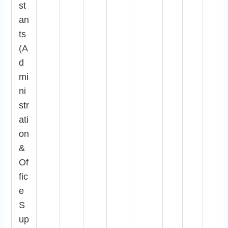
st
an
ts
(A
d
mi
ni
str
ati
on
&
Of
fic
e
S
up